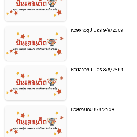
ถ่ายทอดสดถ่ายทอดสดหวย
รัฐบาลไทย
หวยลาวซุปเปอร์ 9/8/2569
ถ่ายทอดสดหวยออมสิน
ถ่ายทอดสดหวยธกส.
ถ่ายทอดสดหวยลาว
หวยลาวซุปเปอร์ 8/8/2569
ถ่ายทอดสดหวยลาว ซุปเปอร์
ถ่ายทอดสดหวยฮานอย
หวยฮานอย 8/8/2569
ถ่ายทอดสดหวยฮานอยพิเศษ
ถ่ายทอดสดหวยมาเลย์