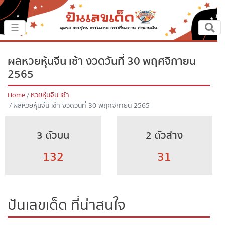
×
☰
หน้าหลัก
ผลหวยหุ้นจีน เช้า งวดวันที่ 30 พฤศจิกายน
ปันเรื่องเด็ด
2565
Home
หวยหุ้นจีน เช้า
ปันแนวทาง
ผลหวยหุ้นจีน เช้า งวดวันที่ 30 พฤศจิกายน 2565
ปันแหล่งเลข
3 ตัวบน
2 ตัวล่าง
132
31
ปันเลขฝัน
ตรวจเลข
ปันเลขเด็ด ที่น่าสนใจ
หวยสด