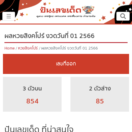
×
☰
หน้าหลัก
ผลหวยสิงคโปร์ งวดวันที่ 01 2566
ปันเรื่องเด็ด
Home
หวยสิงคโปร์
ผลหวยสิงคโปร์ งวดวันที่ 01 2566
ปันแนวทาง
เลขที่ออก
ปันแหล่งเลข
3 ตัวบน
2 ตัวล่าง
ปันเลขฝัน
854
85
ตรวจเลข
หวยสด
ปันเลขเด็ด ที่น่าสนใจ