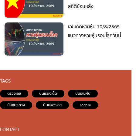
สถิติย้อนหลัง
ถ่ายทอดสดหวยญีปุ่น
เลขเด็ดหวยหุ้น 10/8/2569
ถ่ายทอดสดหวยไต้หวัน
แนวทางหวยหุ้นรอบโลกวันนี้
ถ่ายทอดสดหวยกัมพูชา GD
หวยหุ้นสด
หวยหุ้นไทย เย็น
TAGS
หวยหุ้นเกาหลี
ตรวจเลข
ปันเรื่องเด็ด
ปันเลขฝัน
ปันแนวทาง
ปันแหล่งเลข
regem
หวยหุ้นนิเคอิ เช้า
หวยหุ้นนิเคอิ บ่าย
CONTACT