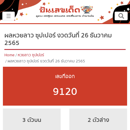
×
☰
หน้าหลัก
ผลหวยลาว ซุปเปอร์ งวดวันที่ 26 ธันวาคม
ปันเรื่องเด็ด
2565
Home
หวยลาว ซุปเปอร์
ปันแนวทาง
ผลหวยลาว ซุปเปอร์ งวดวันที่ 26 ธันวาคม 2565
ปันแหล่งเลข
เลขที่ออก
9120
ปันเลขฝัน
ตรวจเลข
3 ตัวบน
2 ตัวล่าง
หวยสด