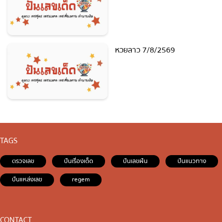
ถ่ายทอดสดหวยญีปุ่น
ถ่ายทอดสดหวยไต้หวัน
หวยลาว 7/8/2569
ถ่ายทอดสดหวยกัมพูชา GD
หวยหุ้นสด
หวยหุ้นไทย เย็น
TAGS
หวยหุ้นเกาหลี
ตรวจเลข
ปันเรื่องเด็ด
ปันเลขฝัน
ปันแนวทาง
หวยหุ้นนิเคอิ เช้า
ปันแหล่งเลข
regem
หวยหุ้นนิเคอิ บ่าย
CONTACT