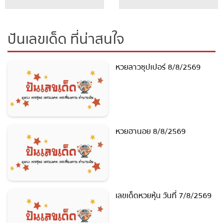
ถ่ายทอดสดถ่ายทอดสดหวย
รัฐบาลไทย
ปันเลขเด็ด ที่น่าสนใจ
ถ่ายทอดสดหวยออมสิน
หวยลาวซุปเปอร์ 8/8/2569
ถ่ายทอดสดหวยธกส.
ถ่ายทอดสดหวยลาว
หวยฮานอย 8/8/2569
ถ่ายทอดสดหวยลาว ซุปเปอร์
ถ่ายทอดสดหวยฮานอย
ถ่ายทอดสดหวยฮานอยพิเศษ
เลขเด็ดหวยหุ้น วันที่ 7/8/2569
ถ่ายทอดสดหวยมาเลย์