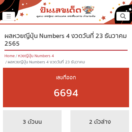
×
☰
หน้าหลัก
ผลหวยญีปุ่น Numbers 4 งวดวันที่ 23 ธันวาคม
ปันเรื่องเด็ด
2565
Home
หวยญีปุ่น Numbers 4
ปันแนวทาง
ผลหวยญีปุ่น Numbers 4 งวดวันที่ 23 ธันวาคม
2565
ปันแหล่งเลข
เลขที่ออก
6694
ปันเลขฝัน
ตรวจเลข
3 ตัวบน
2 ตัวล่าง
หวยสด