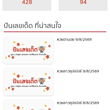
428
94
ถ่ายทอดสดถ่ายทอดสดหวย
รัฐบาลไทย
ปันเลขเด็ด ที่น่าสนใจ
ถ่ายทอดสดหวยออมสิน
หวยฮานอย 9/8/2569
ถ่ายทอดสดหวยธกส.
ถ่ายทอดสดหวยลาว
ถ่ายทอดสดหวยลาว ซุปเปอร์
หวยลาวซุปเปอร์ 9/8/2569
ถ่ายทอดสดหวยฮานอย
ถ่ายทอดสดหวยฮานอยพิเศษ
หวยลาวซุปเปอร์ 8/8/2569
ถ่ายทอดสดหวยมาเลย์