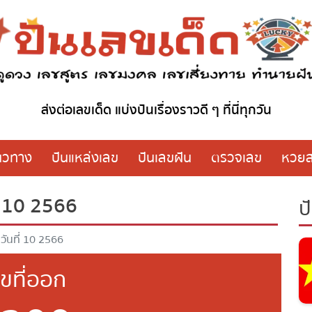
ส่งต่อเลขเด็ด แบ่งปันเรื่องราวดี ๆ ที่นี่ทุกวัน
นวทาง
ปันแหล่งเลข
ปันเลขฝัน
ตรวจเลข
หวย
่ 10 2566
ป
ันที่ 10 2566
ลขที่ออก