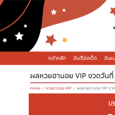
หน้าหลัก
ปันเรื่องเด็ด
ปันแ
ผลหวยฮานอย VIP งวดวันที
Home
หวยฮานอย VIP
ผลหวยฮานอย VIP งวดว
เ