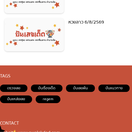
ถ่ายทอดสดหวยญีปุ่น
หวยลาว 6/8/2569
ถ่ายทอดสดหวยไต้หวัน
ถ่ายทอดสดหวยกัมพูชา GD
หวยหุ้นสด
หวยหุ้นไทย เย็น
TAGS
ตรวจเลข
ปันเรื่องเด็ด
ปันเลขฝัน
ปันแนวทาง
หวยหุ้นเกาหลี
ปันแหล่งเลข
regem
หวยหุ้นนิเคอิ เช้า
CONTACT
หวยหุ้นนิเคอิ บ่าย