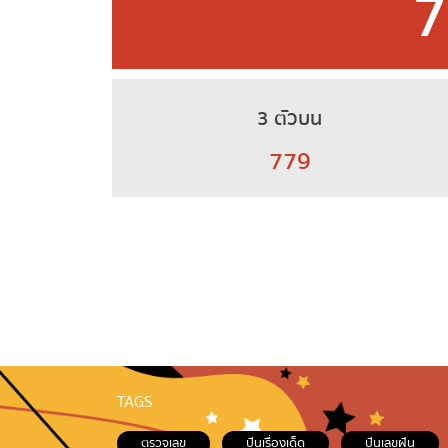
7
3 ตัวบน
779
TAGS
ตรวจเลข
ปันเรื่องเด็ด
ปันเลขฝัน