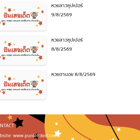
หวยลาวซุปเปอร์
9/8/2569
หวยลาวซุปเปอร์
8/8/2569
หวยฮานอย 8/8/2569
NTACT
bsite: www.punlekded.com