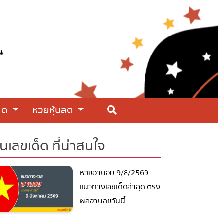
สด
หวยหุ้นสด
ันเลขเด็ด ที่น่าสนใจ
หวยฮานอย 9/8/2569
แนวทางเลขเด็ดล่าสุด ตรง
ผลฮานอยวันนี้