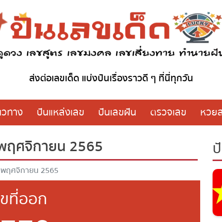
ส่งต่อเลขเด็ด แบ่งปันเรื่องราวดี ๆ ที่นี่ทุกวัน
นวทาง
ปันแหล่งเลข
ปันเลขฝัน
ตรวจเลข
หวย
 พฤศจิกายน 2565
ป
3 พฤศจิกายน 2565
ลขที่ออก