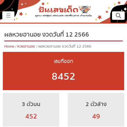
×
☰
หน้าหลัก
ผลหวยฮานอย งวดวันที่ 12 2566
ปันเรื่องเด็ด
Home
หวยฮานอย
ผลหวยฮานอย งวดวันที่ 12 2566
ปันแนวทาง
เลขที่ออก
8452
ปันแหล่งเลข
ปันเลขฝัน
3 ตัวบน
2 ตัวล่าง
ตรวจเลข
452
49
หวยสด