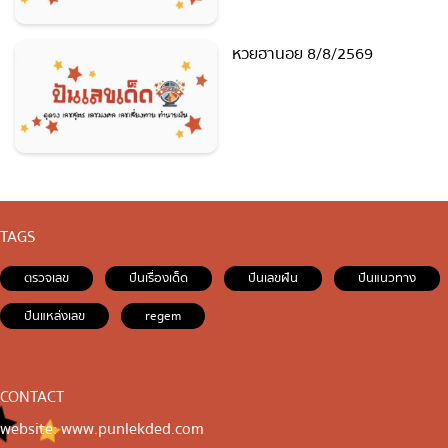
ถ่ายทอดสดหวยญีปุ่น
หวยฮานอย 8/8/2569
ถ่ายทอดสดหวยไต้หวัน
ถ่ายทอดสดหวยกัมพูชา GD
หวยหุ้นสด
TAGS
หวยหุ้นไทย เย็น
ตรวจเลข
ปันเรื่องเด็ด
ปันเลขฝัน
ปันแนวทาง
หวยหุ้นเกาหลี
ปันแหล่งเลข
regem
หวยหุ้นนิเคอิ เช้า
CONTACT
หวยหุ้นนิเคอิ บ่าย
website: www.punlekded.com