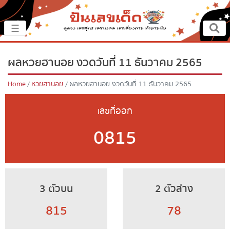
×
☰
หน้าหลัก
ผลหวยฮานอย งวดวันที่ 11 ธันวาคม 2565
ปันเรื่องเด็ด
Home
หวยฮานอย
ผลหวยฮานอย งวดวันที่ 11 ธันวาคม 2565
ปันแนวทาง
เลขที่ออก
0815
ปันแหล่งเลข
ปันเลขฝัน
3 ตัวบน
2 ตัวล่าง
ตรวจเลข
815
78
หวยสด