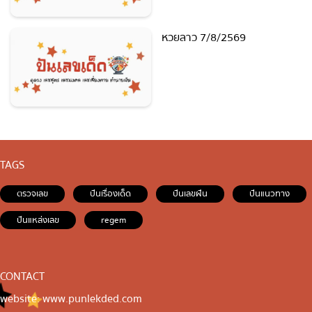
ถ่ายทอดสดหวยญีปุ่น
หวยลาว 7/8/2569
ถ่ายทอดสดหวยไต้หวัน
ถ่ายทอดสดหวยกัมพูชา GD
หวยหุ้นสด
TAGS
หวยหุ้นไทย เย็น
ตรวจเลข
ปันเรื่องเด็ด
ปันเลขฝัน
ปันแนวทาง
หวยหุ้นเกาหลี
ปันแหล่งเลข
regem
หวยหุ้นนิเคอิ เช้า
CONTACT
หวยหุ้นนิเคอิ บ่าย
website: www.punlekded.com