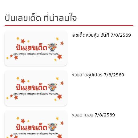
ถ่ายทอดสดถ่ายทอดสดหวย
ปันเลขเด็ด ที่น่าสนใจ
รัฐบาลไทย
ถ่ายทอดสดหวยออมสิน
เลขเด็ดหวยหุ้น วันที่ 7/8/2569
ถ่ายทอดสดหวยธกส.
ถ่ายทอดสดหวยลาว
หวยลาวซุปเปอร์ 7/8/2569
ถ่ายทอดสดหวยลาว ซุปเปอร์
ถ่ายทอดสดหวยฮานอย
หวยฮานอย 7/8/2569
ถ่ายทอดสดหวยฮานอยพิเศษ
ถ่ายทอดสดหวยมาเลย์