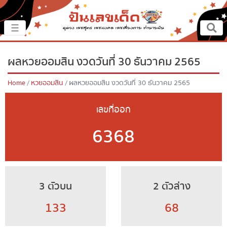
×
☰
หน้าหลัก
ผลหวยออมสิน งวดวันที่ 30 ธันวาคม 2565
ปันเรื่องเด็ด
Home
หวยออมสิน
ผลหวยออมสิน งวดวันที่ 30 ธันวาคม 2565
ปันแนวทาง
เลขที่ออก
6368
ปันแหล่งเลข
ปันเลขฝัน
3 ตัวบน
2 ตัวล่าง
ตรวจเลข
133
68
หวยสด