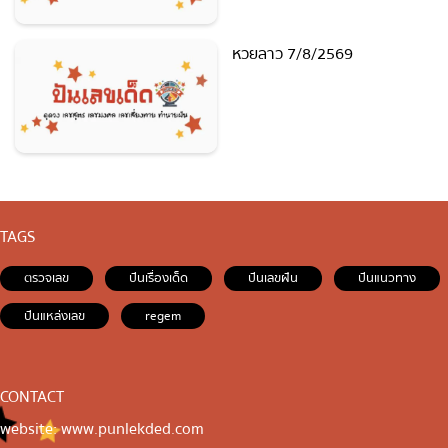
ถ่ายทอดสดหวยญีปุ่น
หวยลาว 7/8/2569
ถ่ายทอดสดหวยไต้หวัน
ถ่ายทอดสดหวยกัมพูชา GD
หวยหุ้นสด
TAGS
หวยหุ้นไทย เย็น
ตรวจเลข
ปันเรื่องเด็ด
ปันเลขฝัน
ปันแนวทาง
หวยหุ้นเกาหลี
ปันแหล่งเลข
regem
หวยหุ้นนิเคอิ เช้า
CONTACT
หวยหุ้นนิเคอิ บ่าย
website: www.punlekded.com