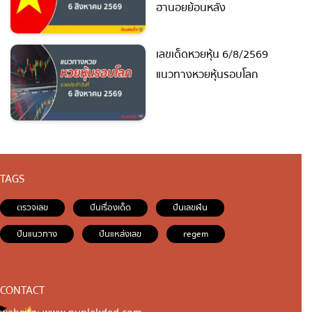
ฮานอยย้อนหลัง
ถ่ายทอดสดหวยญีปุ่น
เลขเด็ดหวยหุ้น 6/8/2569
ถ่ายทอดสดหวยไต้หวัน
แนวทางหวยหุ้นรอบโลก
ถ่ายทอดสดหวยกัมพูชา GD
หวยหุ้นสด
หวยหุ้นไทย เย็น
TAGS
ตรวจเลข
ปันเรื่องเด็ด
ปันเลขฝัน
หวยหุ้นเกาหลี
ปันแนวทาง
ปันแหล่งเลข
regem
หวยหุ้นนิเคอิ เช้า
CONTACT
หวยหุ้นนิเคอิ บ่าย