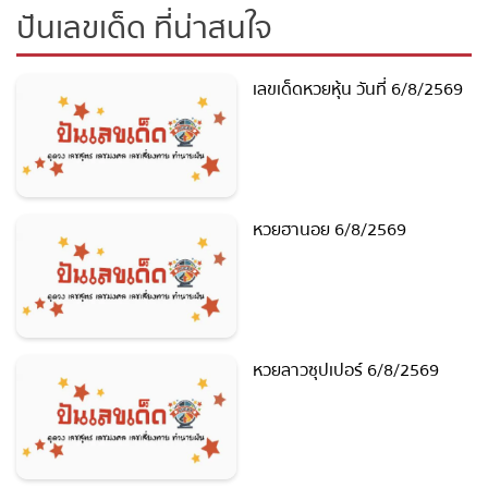
ปันเลขเด็ด ที่น่าสนใจ
ถ่ายทอดสดหวยญีปุ่น
เลขเด็ดหวยหุ้น วันที่ 6/8/2569
ถ่ายทอดสดหวยไต้หวัน
ถ่ายทอดสดหวยกัมพูชา GD
หวยหุ้นสด
หวยฮานอย 6/8/2569
หวยหุ้นไทย เย็น
หวยหุ้นเกาหลี
หวยลาวซุปเปอร์ 6/8/2569
หวยหุ้นนิเคอิ เช้า
หวยหุ้นนิเคอิ บ่าย