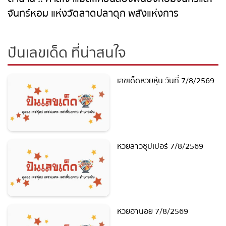
จันทร์หอม แห่งวัดลาดปลาดุก พลังแห่งการ
ถ่ายทอดสดถ่ายทอดสดหวย
พลัดพราก แหล่งขอโชคลาภและเลขมงคล
รัฐบาลไทย
ปันเลขเด็ด ที่น่าสนใจ
ถ่ายทอดสดหวยออมสิน
เลขเด็ดหวยหุ้น วันที่ 7/8/2569
ถ่ายทอดสดหวยธกส.
ถ่ายทอดสดหวยลาว
ถ่ายทอดสดหวยลาว ซุปเปอร์
หวยลาวซุปเปอร์ 7/8/2569
ถ่ายทอดสดหวยฮานอย
ถ่ายทอดสดหวยฮานอยพิเศษ
หวยฮานอย 7/8/2569
ถ่ายทอดสดหวยมาเลย์