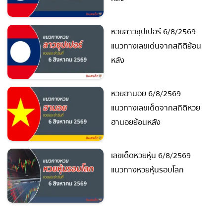
หวยหุ้นฮั่งเส็ง เช้า
หวยลาวซุปเปอร์ 6/8/2569
หวยหุ้นฮั่งเส็ง บ่าย
แนวทางเลขเด่นจากสถิติย้อน
หลัง
หวยหุ้นจีน เช้า
หวยหุ้นจีน บ่าย
หวยฮานอย 6/8/2569
แนวทางเลขเด็ดจากสถิติหวย
หวยหุ้นไต้หวัน
ฮานอยย้อนหลัง
หวยหุ้นสิงคโปร์
เลขเด็ดหวยหุ้น 6/8/2569
แนวทางหวยหุ้นรอบโลก
หวยหุ้นอิยิป
หวยหุ้นเยอรมัน