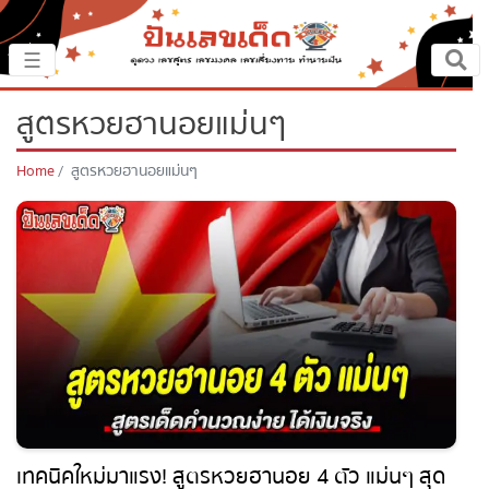
×
☰
หน้าหลัก
สูตรหวยฮานอยแม่นๆ
ปันเรื่องเด็ด
Home
สูตรหวยฮานอยแม่นๆ
ปันแนวทาง
ปันแหล่งเลข
ปันเลขฝัน
ตรวจเลข
หวยสด
เทคนิคใหม่มาแรง! สูตรหวยฮานอย 4 ตัว แม่นๆ สุด