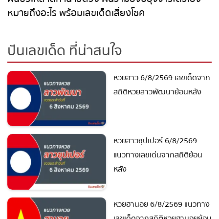
หมายถึงอะไร พร้อมเลขเด็ดเสี่ยงโชค
ถ่ายทอดสดถ่ายทอดสดหวย
รัฐบาลไทย
ปันเลขเด็ด ที่น่าสนใจ
ถ่ายทอดสดหวยออมสิน
หวยลาว 6/8/2569 เลขเด็ดจาก
ถ่ายทอดสดหวยธกส.
สถิติหวยลาวพัฒนาย้อนหลัง
ถ่ายทอดสดหวยลาว
ถ่ายทอดสดหวยลาว ซุปเปอร์
หวยลาวซุปเปอร์ 6/8/2569
แนวทางเลขเด่นจากสถิติย้อน
ถ่ายทอดสดหวยฮานอย
หลัง
ถ่ายทอดสดหวยฮานอยพิเศษ
หวยฮานอย 6/8/2569 แนวทาง
ถ่ายทอดสดหวยมาเลย์
เลขเด็ดจากสถิติหวยฮานอยย้อน