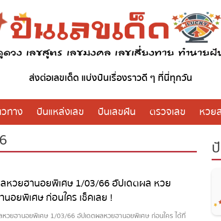
ส่งต่อเลขเด็ด แบ่งปันเรื่องราวดี ๆ ที่นี่ทุกวัน
นวทาง
ปันแหล่งเลข
ปันเลขฝัน
ตรวจเลข
หวย
6
ป
ลหวยฮานอยพิเศษ 1/03/66 อัปเดตผล หวย
านอยพิเศษ ก่อนใคร เช็คเลย !
ลหวยฮานอยพิเศษ 1/03/66 อัปเดตผลหวยฮานอยพิเศษ ก่อนใคร ได้ที่