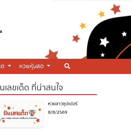
สด
หวยหุ้นสด
ันเลขเด็ด ที่น่าสนใจ
หวยลาวซุปเปอร์
8/8/2569