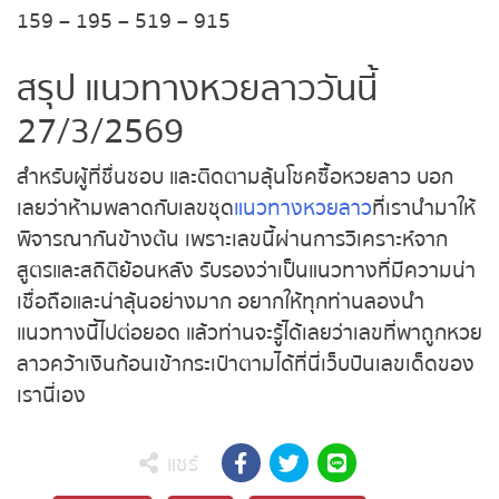
หวยหุ้นอังกฤษ
159 – 195 – 519 – 915
หวยหุ้นรัสเซีย
สรุป แนวทางหวยลาววันนี้
หวยหุ้นอินเดีย
27/3/2569
สำหรับผู้ที่ชื่นชอบ และติดตามลุ้นโชคซื้อหวยลาว บอก
หวยหุ้นดาวโจนส์
เลยว่าห้ามพลาดกับเลขชุด
แนวทางหวยลาว
ที่เรานำมา
MK Sports
ให้พิจารณากันข้างต้น เพราะเลขนี้ผ่านการวิเคราะห์จาก
สูตรและสถิติย้อนหลัง รับรองว่าเป็นแนวทางที่มีความ
น่าเชื่อถือและน่าลุ้นอย่างมาก อยากให้ทุกท่านลองนำ
แนวทางนี้ไปต่อยอด แล้วท่านจะรู้ได้เลยว่าเลขที่พาถูก
หวยลาวคว้าเงินก้อนเข้ากระเป๋าตามได้ที่นี่เว็บปันเลข
เด็ดของเรานี่เอง
แชร์