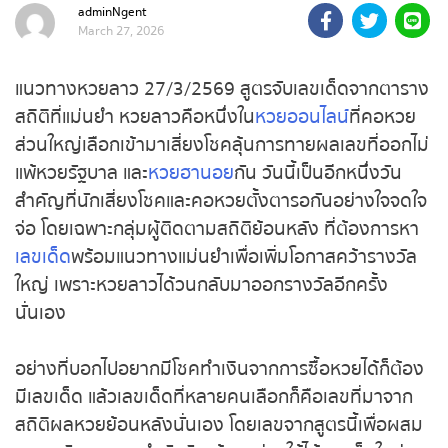
adminNgent
March 27, 2026
ถ่ายทอดสดถ่ายทอดสดหวย
รัฐบาลไทย
แนวทางหวยลาว 27/3/2569 สูตรจับเลขเด็ดจาก
ตารางสถิติที่แม่นยำ หวยลาวคือหนึ่งใน
หวยออนไลน์
ที่
ถ่ายทอดสดหวยออมสิน
คอหวยส่วนใหญ่เลือกเข้ามาเสี่ยงโชคลุ้นการทายผล
เลขที่ออกไม่แพ้หวยรัฐบาล และ
หวยฮานอย
กัน วันนี้เป็น
ถ่ายทอดสดหวยธกส.
อีกหนึ่งวันสำคัญที่นักเสี่ยงโชคและคอหวยตั้งตารอกัน
ถ่ายทอดสดหวยลาว
อย่างใจจดใจจ่อ โดยเฉพาะกลุ่มผู้ติดตามสถิติย้อนหลัง
ที่ต้องการหา
เลขเด็ด
พร้อมแนวทางแม่นยำเพื่อเพิ่ม
ถ่ายทอดสดหวยลาว ซุปเปอร์
โอกาสคว้ารางวัลใหญ่ เพราะหวยลาวได้วนกลับมาออก
รางวัลอีกครั้งนั่นเอง
ถ่ายทอดสดหวยฮานอย
อย่างที่บอกไปอยากมีโชคทำเงินจากการซื้อหวยได้ก็
ถ่ายทอดสดหวยฮานอยพิเศษ
ต้องมีเลขเด็ด แล้วเลขเด็ดที่หลายคนเลือกก็คือเลขที่มา
จากสถิติผลหวยย้อนหลังนั่นเอง โดยเลขจากสูตรนี้เพื่อ
ถ่ายทอดสดหวยมาเลย์
ผสมผสานกับสูตรเลขกำลังวันแล้ว จะช่วยให้ได้เลขเด็ด