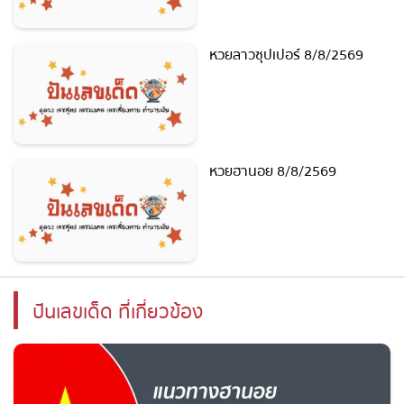
หวยลาวซุปเปอร์ 8/8/2569
หวยฮานอย 8/8/2569
ปันเลขเด็ด ที่เกี่ยวข้อง