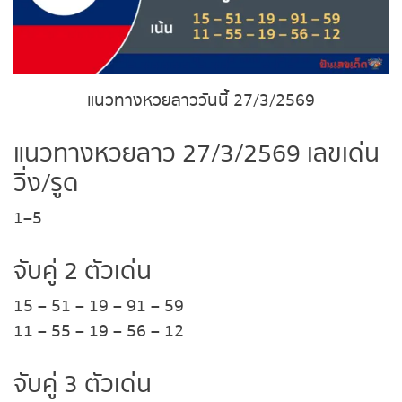
หวยหุ้นฮั่งเส็ง เช้า
หวยหุ้นฮั่งเส็ง บ่าย
แนวทางหวยลาววันนี้ 27/3/2569
หวยหุ้นจีน เช้า
แนวทางหวยลาว 27/3/2569 เลข
หวยหุ้นจีน บ่าย
เด่น วิ่ง/รูด
หวยหุ้นไต้หวัน
1–5
หวยหุ้นสิงคโปร์
จับคู่ 2 ตัวเด่น
หวยหุ้นอิยิป
15 – 51 – 19 – 91 – 59
11 – 55 – 19 – 56 – 12
หวยหุ้นเยอรมัน
จับคู่ 3 ตัวเด่น