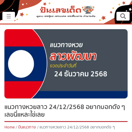
×
☰
หน้าหลัก
ปันเรื่องเด็ด
ปันแนวทาง
ปันแหล่งเลข
ปันเลขฝัน
แนวทางหวยลาว 24/12/2568 อยากบอกดัง ๆ
ตรวจเลข
เลขนี่แหละใช่เลย
หวยสด
Home
ปันแนวทาง
แนวทางหวยลาว 24/12/2568 อยากบอกดัง ๆ