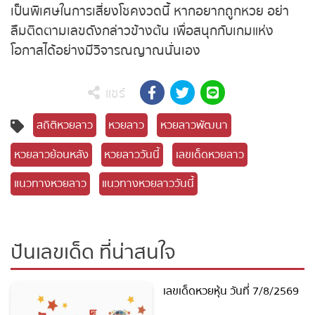
เป็นพิเศษในการเสี่ยงโชคงวดนี้ หากอยากถูกหวย อย่า
ลืมติดตามเลขดังกล่าวข้างต้น เพื่อสนุกกับเกมแห่ง
โอกาสได้อย่างมีวิจารณญาณนั่นเอง
แชร์
สถิติหวยลาว
หวยลาว
หวยลาวพัฒนา
หวยลาวย้อนหลัง
หวยลาววันนี้
เลขเด็ดหวยลาว
แนวทางหวยลาว
แนวทางหวยลาววันนี้
ปันเลขเด็ด ที่น่าสนใจ
เลขเด็ดหวยหุ้น วันที่ 7/8/2569