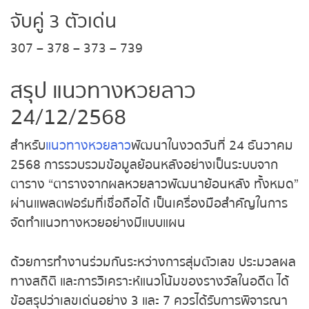
หวยหุ้นอังกฤษ
จับคู่ 3 ตัวเด่น
หวยหุ้นรัสเซีย
307 – 378 – 373 – 739
หวยหุ้นอินเดีย
สรุป แนวทางหวยลาว
24/12/2568
หวยหุ้นดาวโจนส์
สำหรับ
แนวทางหวยลาว
พัฒนาในงวดวันที่ 24 ธันวาคม
MK Sports
2568 การรวบรวมข้อมูลย้อนหลังอย่างเป็นระบบจาก
ตาราง “ตารางจากผลหวยลาวพัฒนาย้อนหลัง ทั้งหมด”
ผ่านแพลตฟอร์มที่เชื่อถือได้ เป็นเครื่องมือสำคัญในการ
จัดทำแนวทางหวยอย่างมีแบบแผน
ด้วยการทำงานร่วมกันระหว่างการสุ่มตัวเลข ประมวลผล
ทางสถิติ และการวิเคราะห์แนวโน้มของรางวัลในอดีต ได้
ข้อสรุปว่าเลขเด่นอย่าง 3 และ 7 ควรได้รับการพิจารณา