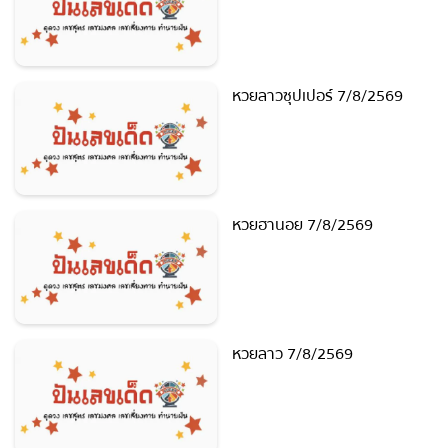
หวยลาวซุปเปอร์ 7/8/2569
หวยฮานอย 7/8/2569
หวยลาว 7/8/2569