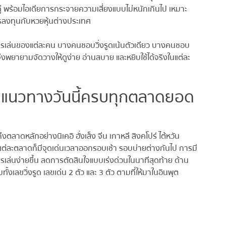
คู่ พร้อมไอเดียการกระจายความเสี่ยงแบบไม่หนักเกินไป เหมาะ
ลงทุนกับหวยหุ้นต่างประเทศ
ตล์การเล่นของแต่ละคน บางคนชอบวิ่งรูดเน้นตัวเดียว บางคนชอบ
ึงพยายามจัดวางให้ดูง่าย อ่านสบาย และหยิบใช้ได้จริงในแต่ละ
 แนวทางวันนี้ครบทุกตลาดยอด
ตลาดหลักอย่างนิเคอิ ฮั่งเส็ง จีน เกาหลี สิงคโปร์ ไต้หวัน
งแต่ละตลาดก็มีจุดเด่นเวลาออกรอบเช้า รอบบ่ายต่างกันไป การมี
รเล่นง่ายขึ้น ลดการตัดสินใจแบบเร่งด่วนในนาทีสุดท้าย ด้าน
งเลขวิ่งรูด เลขเด่น 2 ตัว และ 3 ตัว ตามที่ให้มาในอินพุต