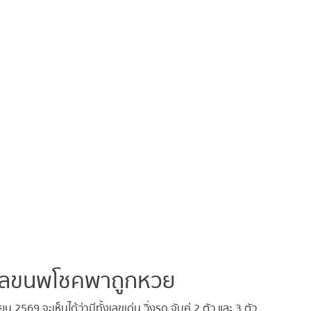
้ เลขนพโชคพาถูกหวย
69 จะเห็นได้ว่ามีทั้งเลขเด่น วิ่งรูด จับคู่ 2 ตัว และ 3 ตัว