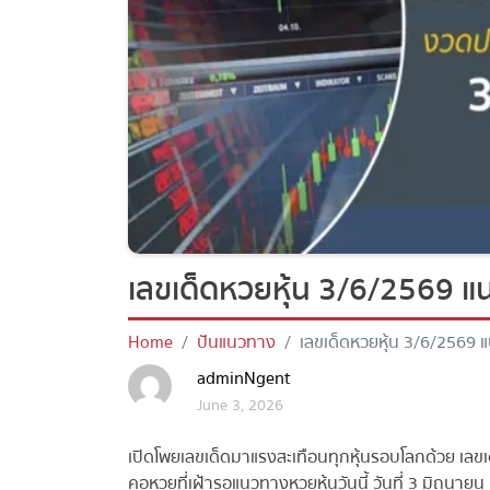
เลขเด็ดหวยหุ้น 3/6/2569 แน
Home
ปันแนวทาง
เลขเด็ดหวยหุ้น 3/6/2569 แน
adminNgent
June 3, 2026
เปิดโพยเลขเด็ดมาแรงสะเทือนทุกหุ้นรอบโลกด้วย เลขเ
คอหวยที่เฝ้ารอแนวทางหวยหุ้นวันนี้ วันที่ 3 มิถุนา