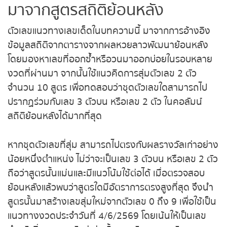
ที่มาของตัวเลขเด็ดหวยลาววันนี้
มาจากสูตรสถิติย้อนหลัง
ถ่ายทอดสดหวยญีปุ่น
ตัวเลขแนวทางเลขเด็ดในบทความนี้ มาจากการอ้างอิง
ถ่ายทอดสดหวยไต้หวัน
ข้อมูลสถิติจากตารางจากผลหวยลาวพัฒนาย้อนหลัง
โดยมองหาเลขที่ออกซ้ำหรือวนมาออกบ่อยในรอบ
ถ่ายทอดสดหวยกัมพูชา GD
หลายงวดที่ผ่านมา จากนั้นใช้แนวคิดการสุ่มตัวเลข 2
ตัวจำนวน 10 สูตร เพื่อทดสอบว่าชุดตัวเลขใดสามารถ
หวยหุ้นสด
ไปปรากฏร่วมกับเลข 3 ตัวบน หรือเลข 2 ตัว ในคอลัมน์
สถิติย้อนหลังได้มากที่สุด
หวยหุ้นไทย เย็น
หากชุดตัวเลขที่สุ่ม สามารถไปตรงกับผลรางวัลเก่า
หวยหุ้นเกาหลี
อย่างน้อยหนึ่งตำแหน่ง ไม่ว่าจะเป็นเลข 3 ตัวบน หรือ
เลข 2 ตัว ถือว่าสูตรนั้นแม่นและมีแนวโน้มใช้ต่อได้ เมื่อ
หวยหุ้นนิเคอิ เช้า
ตรวจสอบย้อนหลังแล้วพบว่าสูตรใดมีอัตราการตรงสูง
ที่สุด จึงนำสูตรนั้นมาสร้างเลขสุ่มใหม่จากตัวเลข 0 ถึง
หวยหุ้นนิเคอิ บ่าย
9 เพื่อใช้เป็นแนวทางงวดประจำวันที่ 4/6/2569 โดย