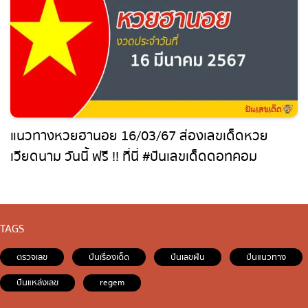
แนวทางหวยฮานอย 16/03/67 ส่องเลขเด็ดหวย
เวียดนาม วันนี้ ฟรี !! ที่นี่ #ปันเลขเด็ดดอทคอม
TAGS
ตรวจเลข
ปันเรื่องเด็ด
ปันเลขฝัน
ปันแนวทาง
ปันแหล่งเลข
regem