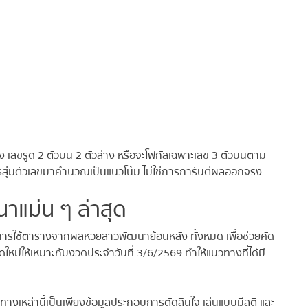
ิ่ง เลขรูด 2 ตัวบน 2 ตัวล่าง หรือจะโฟกัสเฉพาะเลข 3 ตัวบนตาม
ารสุ่มตัวเลขมาคำนวณเป็นแนวโน้ม ไม่ใช่การการันตีผลออกจริง
แม่น ๆ ล่าสุด
การใช้ตารางจากผลหวยลาวพัฒนาย้อนหลัง ทั้งหมด เพื่อช่วยคัด
ุดใหม่ให้เหมาะกับงวดประจำวันที่ 3/6/2569 ทำให้แนวทางที่ได้มี
ทางเหล่านี้เป็นเพียงข้อมูลประกอบการตัดสินใจ เล่นแบบมีสติ และ