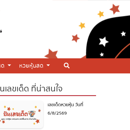
สด
หวยหุ้นสด
ันเลขเด็ด ที่น่าสนใจ
เลขเด็ดหวยหุ้น วันที่
6/8/2569