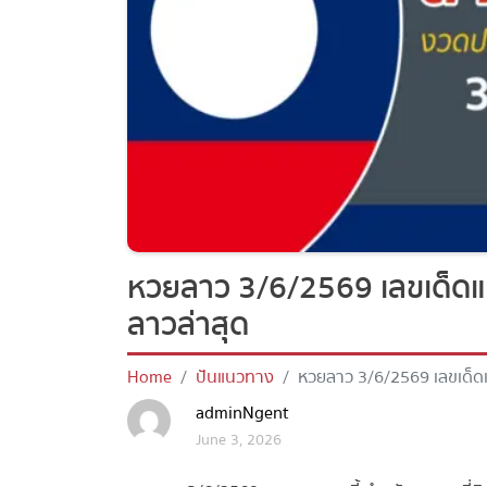
หวยลาว 3/6/2569 เลขเด็ดแม
ลาวล่าสุด
Home
ปันแนวทาง
หวยลาว 3/6/2569 เลขเด็ดแ
adminNgent
June 3, 2026