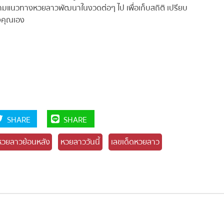
ตามแนวทางหวยลาวพัฒนาในงวดต่อๆ ไป เพื่อเก็บสถิติ เปรียบ
องคุณเอง
SHARE
SHARE
หวยลาวย้อนหลัง
หวยลาววันนี้
เลขเด็ดหวยลาว