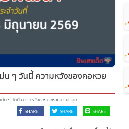
่น ๆ วันนี้ ความหวังของคอหวย
ม่น ๆ วันนี้ ความหวังของคอหวยลาวล่าสุด
SHARE
SHARE
SHARE