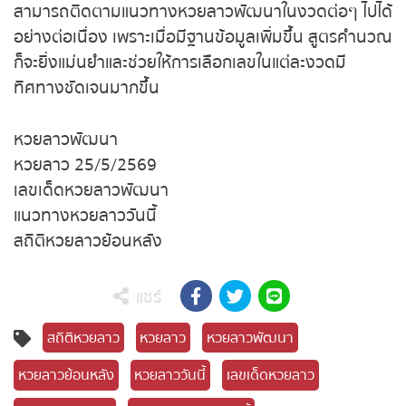
สามารถติดตามแนวทางหวยลาวพัฒนาในงวดต่อๆ ไปได้
อย่างต่อเนื่อง เพราะเมื่อมีฐานข้อมูลเพิ่มขึ้น สูตรคำนวณ
ก็จะยิ่งแม่นยำและช่วยให้การเลือกเลขในแต่ละงวดมี
ทิศทางชัดเจนมากขึ้น
หวยลาวพัฒนา
หวยลาว 25/5/2569
เลขเด็ดหวยลาวพัฒนา
แนวทางหวยลาววันนี้
สถิติหวยลาวย้อนหลัง
แชร์
สถิติหวยลาว
หวยลาว
หวยลาวพัฒนา
หวยลาวย้อนหลัง
หวยลาววันนี้
เลขเด็ดหวยลาว