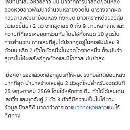
เลขที่นำเสนอหวยลาวในนี้ มาจากการนำสถิติย้อนหลัง
ของหวยลาวพัฒนาจำนวนหลายงวดใน ตารางจากผล
ถ่ายทอดสดหวยญีปุ่น
หวยลาวพัฒนาย้อนหลัง ทั้งหมด มาวิเคราะห์ด้วยวิธีสุ่ม
ตัวเลขขึ้นมา 2 ตัว จากชุดเลข 0 ถึง 9 ตามหลักสถิติและ
ถ่ายทอดสดหวยไต้หวัน
ความถี่ที่เลขเคยออกร่วมกัน โดยใช้ทั้งหมด 10 สูตรใน
การคำนวณ หากเลขที่สุ่มได้ปรากฏอยู่ในคอลัมน์เลข 3
ถ่ายทอดสดหวยกัมพูชา GD
ตัวบน หรือ 2 ตัวใดตัวหนึ่งในงวดใดงวดหนึ่ง ก็จะนับว่า
สูตรนั้นให้ผลลัพธ์ถูกต้องและมีโอกาสแม่นยำสูง
หวยหุ้นสด
เมื่อคัดกรองแล้วจะเลือกสูตรที่ให้ผลตรงกับสถิติย้อนหลัง
หวยหุ้นไทย เย็น
มากที่สุด นำมาสร้างเลขสุ่ม 2 ตัวชุดใหม่สำหรับงวดวันที่
หวยหุ้นเกาหลี
25 พฤษภาคม 2569 โดยใช้หลักการเดิม ทำให้ได้เลขเด่น
เลขวิ่ง และชุดจับคู่ 2 ตัว 3 ตัวที่มีความเป็นไปได้ตาม
หวยหุ้นนิเคอิ เช้า
ข้อมูลเชิงสถิติ มากกว่าการเดา
แนวทางหวยลาว
แบบไร้
ทิศทาง
หวยหุ้นนิเคอิ บ่าย