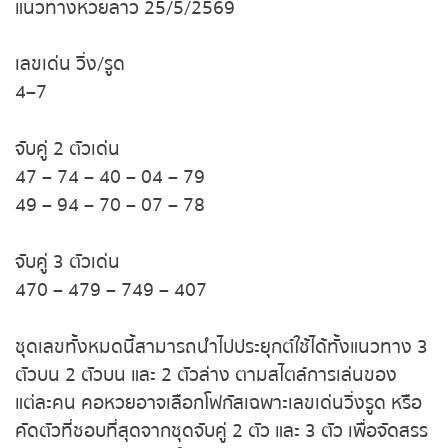
แนวทางหวยลาว 25/5/2569
หวยหุ้นฮั่งเส็ง เช้า
เลขเด่น วิ่ง/รูด
หวยหุ้นฮั่งเส็ง บ่าย
4–7
หวยหุ้นจีน เช้า
จับคู่ 2 ตัวเด่น
47 – 74 – 40 – 04 – 79
หวยหุ้นจีน บ่าย
49 – 94 – 70 – 07 – 78
หวยหุ้นไต้หวัน
จับคู่ 3 ตัวเด่น
470 – 479 – 749 – 407
หวยหุ้นสิงคโปร์
ชุดเลขทั้งหมดนี้สามารถนำไปประยุกต์ใช้ได้ทั้งแนวทาง 3
หวยหุ้นอิยิป
ตัวบน 2 ตัวบน และ 2 ตัวล่าง ตามสไตล์การเล่นของ
แต่ละคน คอหวยอาจเลือกโฟกัสเฉพาะเลขเด่นวิ่งรูด หรือ
หวยหุ้นเยอรมัน
คัดตัวที่ชอบที่สุดจากชุดจับคู่ 2 ตัว และ 3 ตัว เพื่อจัดสรร