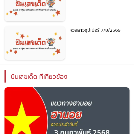
หวยลาวซุปเปอร์ 7/8/2569
ปันเลขเด็ด ที่เกี่ยวข้อง