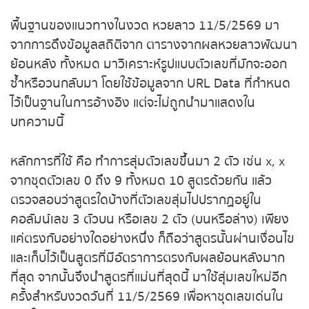
พื้นฐานของแนวทางในงวด หวยลาว 11/5/2569 มา
ถ่ายทอดสดหวยญีปุ่น
จากการดึงข้อมูลสถิติจาก ตารางจากผลหวยลาวพัฒนา
ย้อนหลัง ทั้งหมด มาวิเคราะห์รูปแบบตัวเลขที่มักจะออก
ถ่ายทอดสดหวยไต้หวัน
ซ้ำหรือวนกลับมา โดยใช้ข้อมูลจาก URL Data ที่กำหนด
ไว้เป็นฐานในการอ้างอิง แต่จะไม่ถูกนำมาแสดงใน
ถ่ายทอดสดหวยกัมพูชา GD
บทความนี้
หวยหุ้นสด
หลักการที่ใช้ คือ ทำการสุ่มตัวเลขขึ้นมา 2 ตัว เช่น x, x
หวยหุ้นไทย เย็น
จากชุดตัวเลข 0 ถึง 9 ทั้งหมด 10 สูตรด้วยกัน แล้ว
ตรวจสอบว่าสูตรใดบ้างที่ตัวเลขสุ่มไปปรากฏอยู่ใน
หวยหุ้นเกาหลี
คอลัมน์เลข 3 ตัวบน หรือเลข 2 ตัว (บนหรือล่าง) เพียง
แค่ตรงกับอย่างใดอย่างหนึ่ง ก็ถือว่าสูตรนั้นผ่านเงื่อนไข
หวยหุ้นนิเคอิ เช้า
และเก็บไว้เป็นสูตรที่มีอัตราการตรงกับผลย้อนหลังมาก
ที่สุด จากนั้นจึงนำสูตรที่แม่นที่สุดนี้ มาใช้สุ่มเลขใหม่อีก
หวยหุ้นนิเคอิ บ่าย
ครั้งสำหรับงวดวันที่ 11/5/2569 เพื่อหาชุดเลขเด่นใน