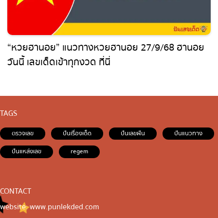
“หวยฮานอย” แนวทางหวยฮานอย 27/9/68 ฮานอย
วันนี้ เลขเด็ดเข้าทุกงวด ที่นี่
TAGS
ตรวจเลข
ปันเรื่องเด็ด
ปันเลขฝัน
ปันแนวทาง
ปันแหล่งเลข
regem
CONTACT
website: www.punlekded.com