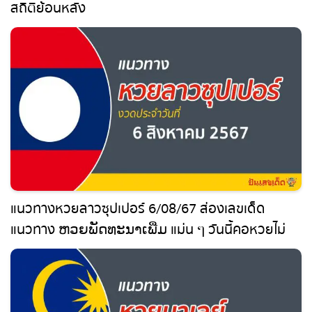
สถิติย้อนหลัง
แนวทางหวยลาวซุปเปอร์ 6/08/67 ส่องเลขเด็ด
แนวทาง ຫວຍພັດທະນາເພີ່ມ แม่น ๆ วันนี้คอหวยไม่
ควรพลาด !!!