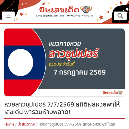
×
☰
หน้าหลัก
ปันเรื่องเด็ด
ปันแนวทาง
ปันแหล่งเลข
ปันเลขฝัน
หวยลาวซุปเปอร์ 7/7/2569 สถิติผลหวยพาให้
ตรวจเลข
เลขเด่น พารวยห้ามพลาด!
หวยสด
Home
ปันแนวทาง
หวยลาวซุปเปอร์ 7/7/2569 สถิติผลหวยพาให้เลข