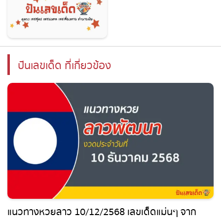
ปันเลขเด็ด ที่เกี่ยวข้อง
แนวทางหวยลาว 10/12/2568 เลขเด็ดแม่นๆ จาก