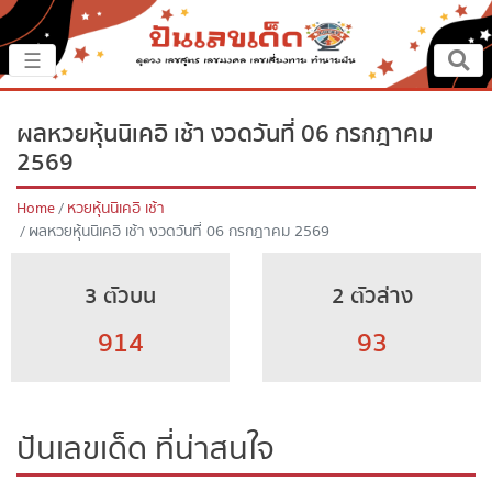
×
☰
หน้าหลัก
ผลหวยหุ้นนิเคอิ เช้า งวดวันที่ 06 กรกฎาคม
ปันเรื่องเด็ด
2569
Home
หวยหุ้นนิเคอิ เช้า
ปันแนวทาง
ผลหวยหุ้นนิเคอิ เช้า งวดวันที่ 06 กรกฎาคม 2569
ปันแหล่งเลข
3 ตัวบน
2 ตัวล่าง
914
93
ปันเลขฝัน
ตรวจเลข
ปันเลขเด็ด ที่น่าสนใจ
หวยสด