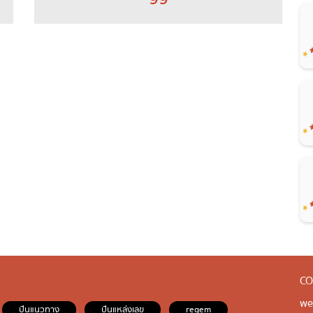
CO
we
ปันแนวทาง
ปันแหล่งเลข
regem