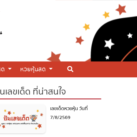
สด
หวยหุ้นสด
ันเลขเด็ด ที่น่าสนใจ
เลขเด็ดหวยหุ้น วันที่
7/8/2569