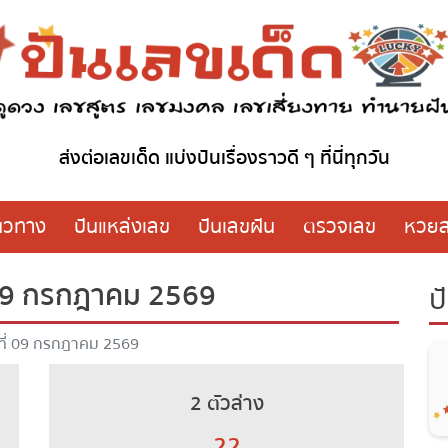
ส่งต่อเลขเด็ด แบ่งปันเรื่องราวดี ๆ ที่นี่ทุกวัน
นวทาง
ปันแหล่งเลข
ปันเลขฝัน
ตรวจเลข
หวย
่ 09 กรกฎาคม 2569
ป
นที่ 09 กรกฎาคม 2569
2 ตัวล่าง
22