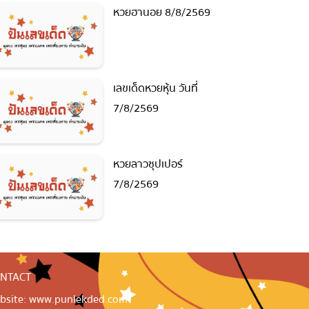
หวยฮานอย 8/8/2569
เลขเด็ดหวยหุ้น วันที่
7/8/2569
หวยลาวซุปเปอร์
7/8/2569
NTACT
bsite: www.punlekded.com