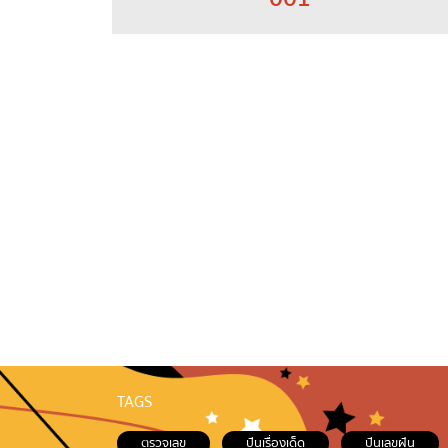
TAGS
ตรวจเลข
ปันเรื่องเด็ด
ปันเลขฝัน