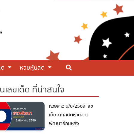
สด
หวยหุ้นสด
ันเลขเด็ด ที่น่าสนใจ
หวยลาว 6/8/2569 เลข
เด็ดจากสถิติหวยลาว
พัฒนาย้อนหลัง