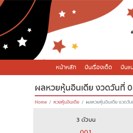
หน้าหลัก
ปันเรื่องเด็ด
ปันแ
ผลหวยหุ้นอินเดีย งวดวันที่
Home
หวยหุ้นอินเดีย
ผลหวยหุ้นอินเดีย งวดวัน
3 ตัวบน
001