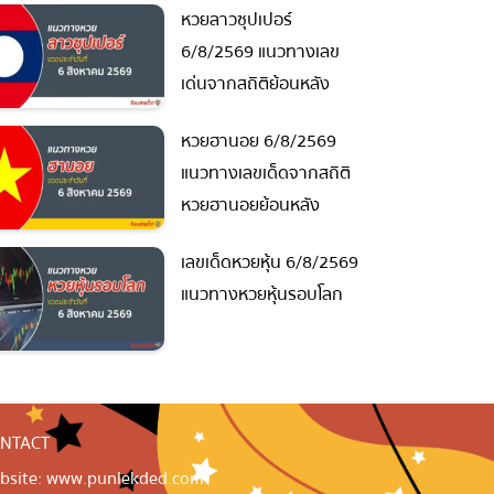
หวยลาวซุปเปอร์
6/8/2569 แนวทางเลข
เด่นจากสถิติย้อนหลัง
หวยฮานอย 6/8/2569
แนวทางเลขเด็ดจากสถิติ
หวยฮานอยย้อนหลัง
เลขเด็ดหวยหุ้น 6/8/2569
แนวทางหวยหุ้นรอบโลก
NTACT
bsite: www.punlekded.com