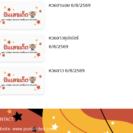
หวยฮานอย 6/8/2569
หวยลาวซุปเปอร์
6/8/2569
หวยลาว 6/8/2569
NTACT
bsite: www.punlekded.com