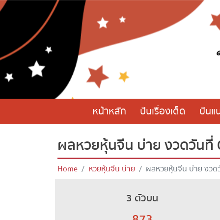
หน้าหลัก
ปันเรื่องเด็ด
ปันแ
ผลหวยหุ้นจีน บ่าย งวดวันท
Home
หวยหุ้นจีน บ่าย
ผลหวยหุ้นจีน บ่าย งวด
3 ตัวบน
873