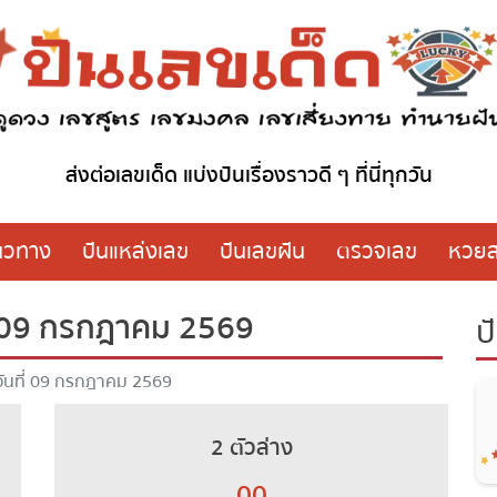
ส่งต่อเลขเด็ด แบ่งปันเรื่องราวดี ๆ ที่นี่ทุกวัน
นวทาง
ปันแหล่งเลข
ปันเลขฝัน
ตรวจเลข
หวย
ี่ 09 กรกฎาคม 2569
ป
วันที่ 09 กรกฎาคม 2569
2 ตัวล่าง
00