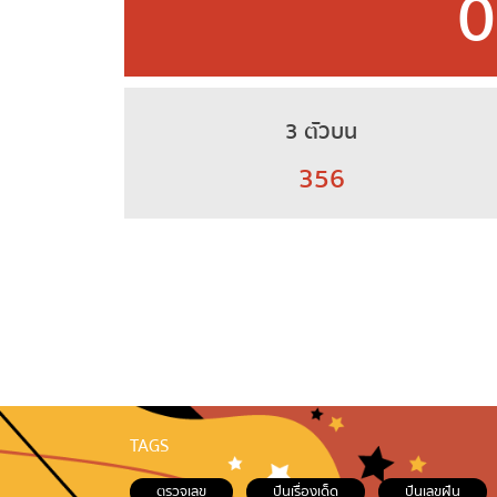
0
3 ตัวบน
356
TAGS
ตรวจเลข
ปันเรื่องเด็ด
ปันเลขฝัน