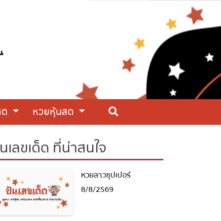
สด
หวยหุ้นสด
ันเลขเด็ด ที่น่าสนใจ
หวยลาวซุปเปอร์
8/8/2569