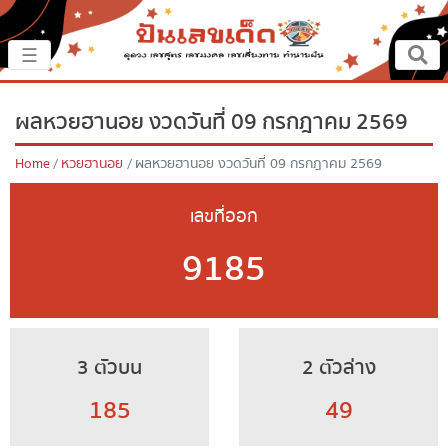
×
☰
หน้าหลัก
ผลหวยฮานอย งวดวันที่ 09 กรกฎาคม 2569
ปันเรื่องเด็ด
Home
หวยฮานอย
ผลหวยฮานอย งวดวันที่ 09 กรกฎาคม 2569
ปันแนวทาง
เลขที่ออก
9185
ปันแหล่งเลข
ปันเลขฝัน
3 ตัวบน
2 ตัวล่าง
ตรวจเลข
185
49
หวยสด