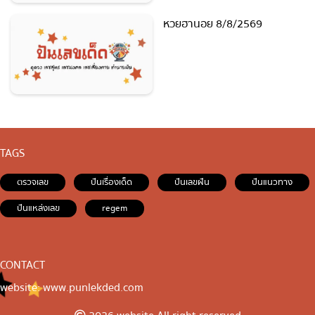
หวยฮานอย 8/8/2569
ถ่ายทอดสดหวยญีปุ่น
ถ่ายทอดสดหวยไต้หวัน
ถ่ายทอดสดหวยกัมพูชา GD
หวยหุ้นสด
TAGS
หวยหุ้นไทย เย็น
ตรวจเลข
ปันเรื่องเด็ด
ปันเลขฝัน
ปันแนวทาง
ปันแหล่งเลข
regem
หวยหุ้นเกาหลี
หวยหุ้นนิเคอิ เช้า
CONTACT
website: www.punlekded.com
หวยหุ้นนิเคอิ บ่าย