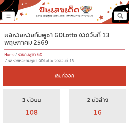
×
☰
หน้าหลัก
ผลหวยหวยกัมพูชา GDLotto งวดวันที่ 13
ปันเรื่องเด็ด
พฤษภาคม 2569
Home
หวยกัมพูชา GD
ปันแนวทาง
ผลหวยหวยกัมพูชา GDLotto งวดวันที่ 13
พฤษภาคม 2569
ปันแหล่งเลข
เลขที่ออก
ปันเลขฝัน
3 ตัวบน
2 ตัวล่าง
ตรวจเลข
108
16
หวยสด