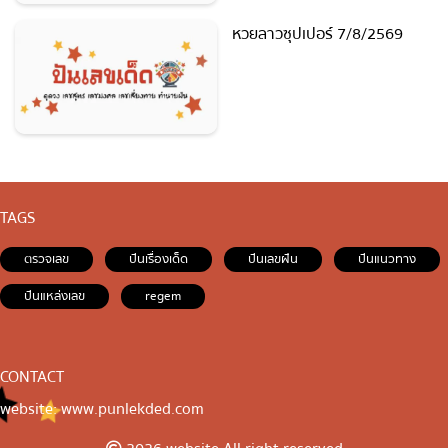
หวยลาวซุปเปอร์ 7/8/2569
ถ่ายทอดสดหวยญีปุ่น
ถ่ายทอดสดหวยไต้หวัน
ถ่ายทอดสดหวยกัมพูชา GD
หวยหุ้นสด
TAGS
หวยหุ้นไทย เย็น
ตรวจเลข
ปันเรื่องเด็ด
ปันเลขฝัน
ปันแนวทาง
ปันแหล่งเลข
regem
หวยหุ้นเกาหลี
หวยหุ้นนิเคอิ เช้า
CONTACT
website: www.punlekded.com
หวยหุ้นนิเคอิ บ่าย