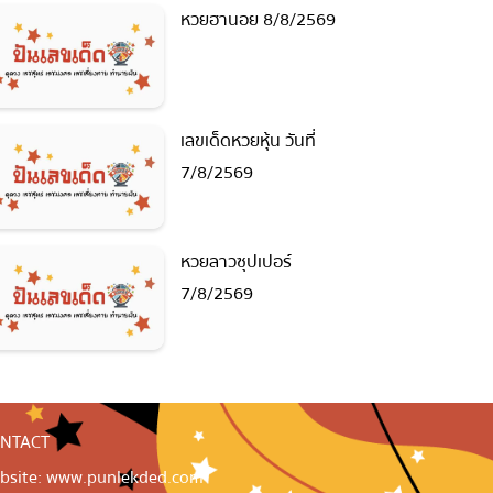
หวยฮานอย 8/8/2569
เลขเด็ดหวยหุ้น วันที่
7/8/2569
หวยลาวซุปเปอร์
7/8/2569
NTACT
bsite: www.punlekded.com