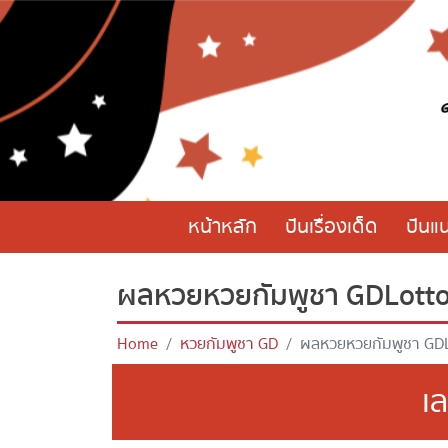
หน้าหลัก
ปันเรื่องเด็ด
ปันแ
ผลหวยหวยกัมพูชา GDLotto
Home
หวยกัมพูชา GD
ผลหวยหวยกัมพูชา GDL
เ