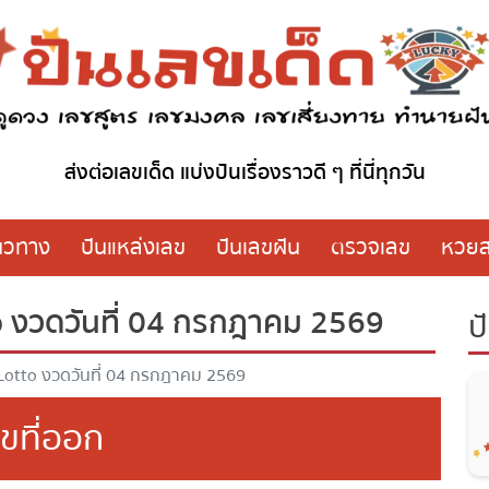
ส่งต่อเลขเด็ด แบ่งปันเรื่องราวดี ๆ ที่นี่ทุกวัน
นวทาง
ปันแหล่งเลข
ปันเลขฝัน
ตรวจเลข
หวย
 งวดวันที่ 04 กรกฎาคม 2569
ป
otto งวดวันที่ 04 กรกฎาคม 2569
ลขที่ออก