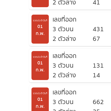
2 ตัวล่าง
41
เลขที่ออก
งวดประจำวันที่
01
3 ตัวบน
431
ก.พ.
2 ตัวล่าง
67
เลขที่ออก
งวดประจำวันที่
01
3 ตัวบน
131
ก.พ.
2 ตัวล่าง
14
เลขที่ออก
งวดประจำวันที่
01
3 ตัวบน
662
ก.พ.