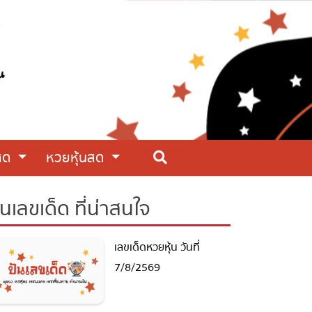
สด
หวยหุ้นสด
ันเลขเด็ด ที่น่าสนใจ
เลขเด็ดหวยหุ้น วันที่
7/8/2569