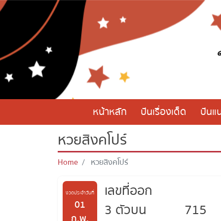
หน้าหลัก
ปันเรื่องเด็ด
ปันแ
หวยสิงคโปร์
Home
หวยสิงคโปร์
เลขที่ออก
งวดประจำวันที่
01
3 ตัวบน
715
ก.พ.